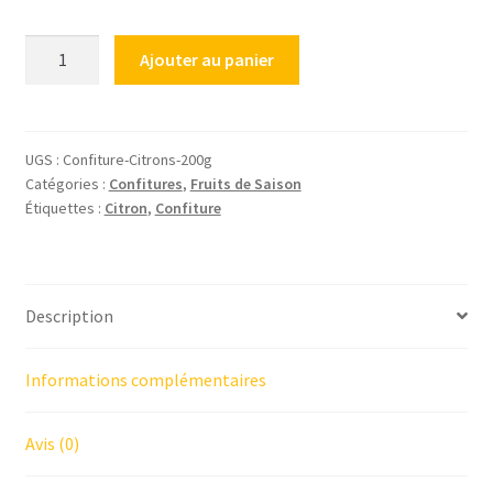
quantité
Ajouter au panier
de
Confiture
de
Citron,
UGS :
Confiture-Citrons-200g
Catégories :
Confitures
,
Fruits de Saison
200g
Étiquettes :
Citron
,
Confiture
Description
Informations complémentaires
Avis (0)