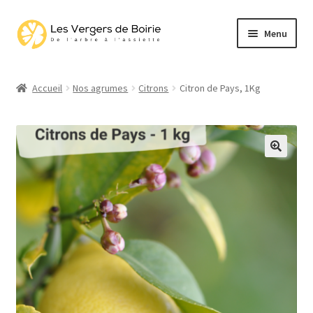
Aller
Aller
Menu
à
au
la
contenu
Ouvrir
AGRUMES EN PRÉCOMMANDE
navigation
le
Accueil
Nos agrumes
Citrons
Citron de Pays, 1Kg
menu
Ouvrir
CONFITURES
enfant
le
menu
enfant