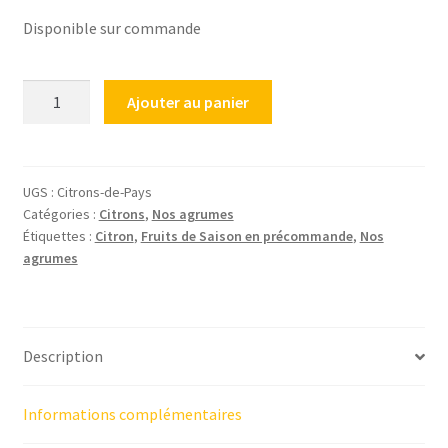
Disponible sur commande
quantité
Ajouter au panier
de
Citron
de
Pays,
UGS :
Citrons-de-Pays
Catégories :
Citrons
,
Nos agrumes
1Kg
Étiquettes :
Citron
,
Fruits de Saison en précommande
,
Nos
agrumes
Description
Informations complémentaires